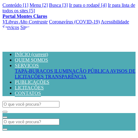
Conteúdo [1]
Menu [2]
Busca [3]
Ir para o rodapé [4]
Ir para lista de
todos os sites [5]
Portal Montes Claros
VLibras
Alto Contraste
Coronavírus (COVID-19)
Acessibilidade
Serviços
Sites
INÍCIO
(current)
QUEM SOMOS
SERVIÇOS
TAPA-BURACOS
ILUMINAÇÃO PÚBLICA
AVISOS DE
LICITAÇÕES
TRANSPARÊNCIA
PUBLICAÇÕES
LICITAÇÕES
CONTATOS