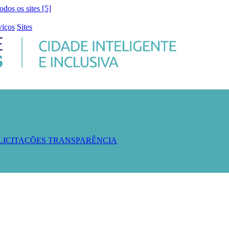
todos os sites [5]
viços
Sites
 LICITAÇÕES
TRANSPARÊNCIA