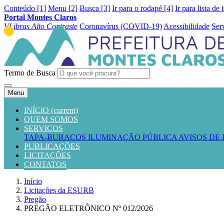
Conteúdo [1]
Menu [2]
Busca [3]
Ir para o rodapé [4]
Ir para lista de 
Portal Montes Claros
VLibras
Alto Contraste
Coronavírus (COVID-19)
Acessibilidade
Ser
Termo de Busca
Menu
INÍCIO
(current)
QUEM SOMOS
SERVIÇOS
TAPA-BURACOS
ILUMINAÇÃO PÚBLICA
AVISOS DE
PUBLICAÇÕES
LICITAÇÕES
CONTATOS
Início
Licitações da ESURB
Pregão
PREGÃO ELETRÔNICO Nº 012/2026