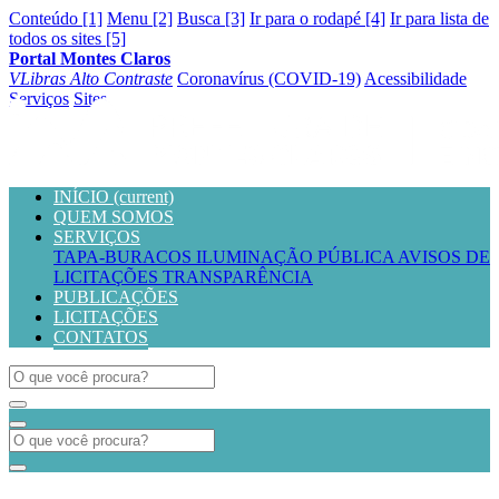
Conteúdo [1]
Menu [2]
Busca [3]
Ir para o rodapé [4]
Ir para lista de
todos os sites [5]
Portal Montes Claros
VLibras
Alto Contraste
Coronavírus (COVID-19)
Acessibilidade
Serviços
Sites
INÍCIO
(current)
QUEM SOMOS
SERVIÇOS
TAPA-BURACOS
ILUMINAÇÃO PÚBLICA
AVISOS DE
LICITAÇÕES
TRANSPARÊNCIA
PUBLICAÇÕES
LICITAÇÕES
CONTATOS