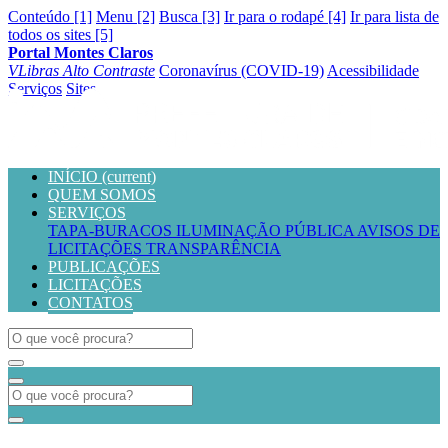
Conteúdo [1]
Menu [2]
Busca [3]
Ir para o rodapé [4]
Ir para lista de
todos os sites [5]
Portal Montes Claros
VLibras
Alto Contraste
Coronavírus (COVID-19)
Acessibilidade
Serviços
Sites
INÍCIO
(current)
QUEM SOMOS
SERVIÇOS
TAPA-BURACOS
ILUMINAÇÃO PÚBLICA
AVISOS DE
LICITAÇÕES
TRANSPARÊNCIA
PUBLICAÇÕES
LICITAÇÕES
CONTATOS