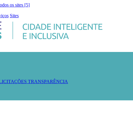
todos os sites [5]
viços
Sites
 LICITAÇÕES
TRANSPARÊNCIA