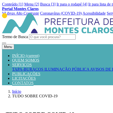
Conteúdo [1]
Menu [2]
Busca [3]
Ir para o rodapé [4]
Ir para lista de 
Portal Montes Claros
VLibras
Alto Contraste
Coronavírus (COVID-19)
Acessibilidade
Ser
Termo de Busca
Menu
INÍCIO
(current)
QUEM SOMOS
SERVIÇOS
TAPA-BURACOS
ILUMINAÇÃO PÚBLICA
AVISOS DE
PUBLICAÇÕES
LICITAÇÕES
CONTATOS
Início
TUDO SOBRE COVID-19