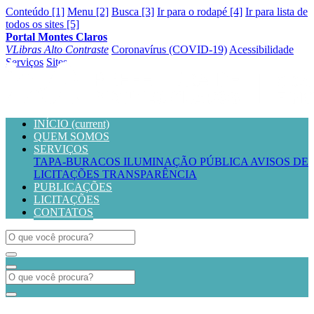
Conteúdo [1]
Menu [2]
Busca [3]
Ir para o rodapé [4]
Ir para lista de
todos os sites [5]
Portal Montes Claros
VLibras
Alto Contraste
Coronavírus (COVID-19)
Acessibilidade
Serviços
Sites
INÍCIO
(current)
QUEM SOMOS
SERVIÇOS
TAPA-BURACOS
ILUMINAÇÃO PÚBLICA
AVISOS DE
LICITAÇÕES
TRANSPARÊNCIA
PUBLICAÇÕES
LICITAÇÕES
CONTATOS