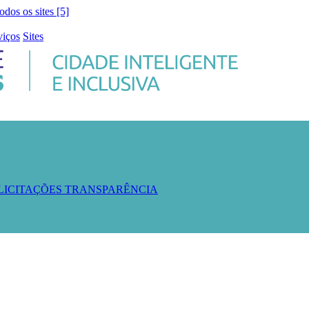
todos os sites [5]
viços
Sites
 LICITAÇÕES
TRANSPARÊNCIA