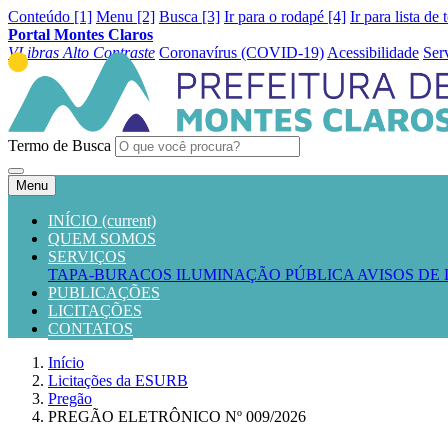
Conteúdo [1]
Menu [2]
Busca [3]
Ir para o rodapé [4]
Ir para lista de 
Portal Montes Claros
VLibras
Alto Contraste
Coronavírus (COVID-19)
Acessibilidade
Ser
Termo de Busca
Menu
INÍCIO
(current)
QUEM SOMOS
SERVIÇOS
TAPA-BURACOS
ILUMINAÇÃO PÚBLICA
AVISOS DE
PUBLICAÇÕES
LICITAÇÕES
CONTATOS
Início
Licitações da ESURB
Pregão
PREGÃO ELETRÔNICO Nº 009/2026