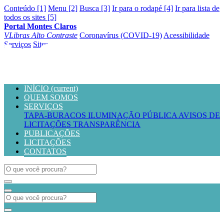
Conteúdo [1]
Menu [2]
Busca [3]
Ir para o rodapé [4]
Ir para lista de
todos os sites [5]
Portal Montes Claros
VLibras
Alto Contraste
Coronavírus (COVID-19)
Acessibilidade
Serviços
Sites
INÍCIO
(current)
QUEM SOMOS
SERVIÇOS
TAPA-BURACOS
ILUMINAÇÃO PÚBLICA
AVISOS DE
LICITAÇÕES
TRANSPARÊNCIA
PUBLICAÇÕES
LICITAÇÕES
CONTATOS