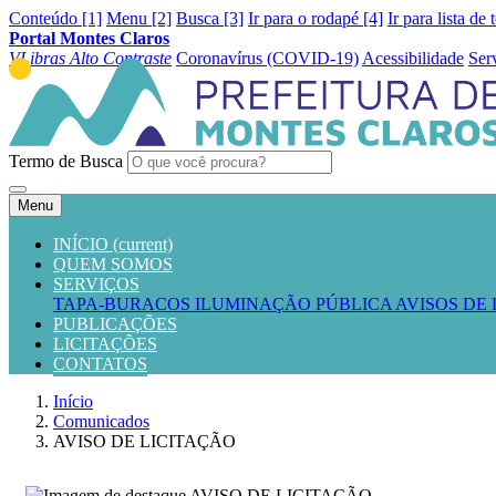
Conteúdo [1]
Menu [2]
Busca [3]
Ir para o rodapé [4]
Ir para lista de 
Portal Montes Claros
VLibras
Alto Contraste
Coronavírus (COVID-19)
Acessibilidade
Ser
Termo de Busca
Menu
INÍCIO
(current)
QUEM SOMOS
SERVIÇOS
TAPA-BURACOS
ILUMINAÇÃO PÚBLICA
AVISOS DE
PUBLICAÇÕES
LICITAÇÕES
CONTATOS
Início
Comunicados
AVISO DE LICITAÇÃO