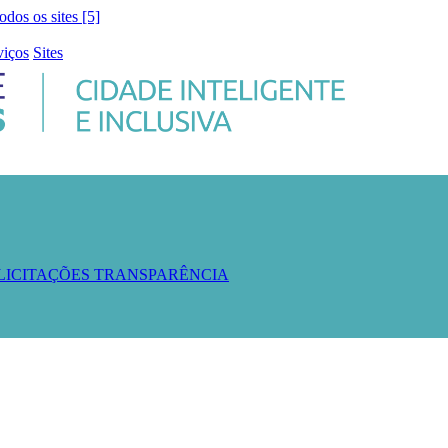
todos os sites [5]
viços
Sites
 LICITAÇÕES
TRANSPARÊNCIA