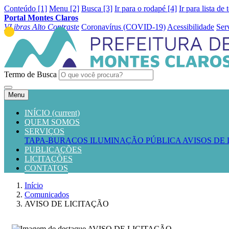
Conteúdo [1]
Menu [2]
Busca [3]
Ir para o rodapé [4]
Ir para lista de 
Portal Montes Claros
VLibras
Alto Contraste
Coronavírus (COVID-19)
Acessibilidade
Ser
Termo de Busca
Menu
INÍCIO
(current)
QUEM SOMOS
SERVIÇOS
TAPA-BURACOS
ILUMINAÇÃO PÚBLICA
AVISOS DE
PUBLICAÇÕES
LICITAÇÕES
CONTATOS
Início
Comunicados
AVISO DE LICITAÇÃO