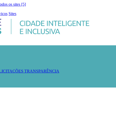
todos os sites [5]
viços
Sites
 LICITAÇÕES
TRANSPARÊNCIA