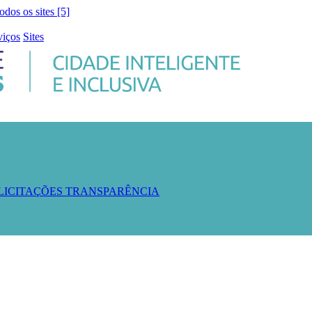
todos os sites [5]
viços
Sites
 LICITAÇÕES
TRANSPARÊNCIA