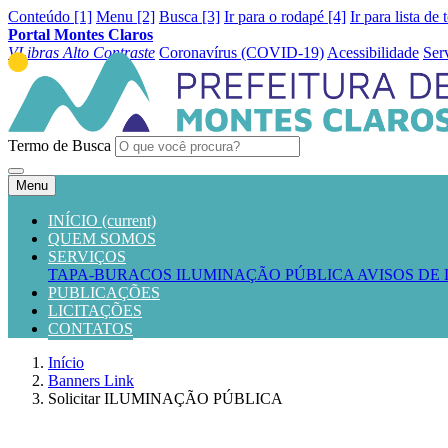
Conteúdo [1]
Menu [2]
Busca [3]
Ir para o rodapé [4]
Ir para lista de 
Portal Montes Claros
VLibras
Alto Contraste
Coronavírus (COVID-19)
Acessibilidade
Ser
Termo de Busca
Menu
INÍCIO
(current)
QUEM SOMOS
SERVIÇOS
TAPA-BURACOS
ILUMINAÇÃO PÚBLICA
AVISOS DE
PUBLICAÇÕES
LICITAÇÕES
CONTATOS
Início
Banners Link
Solicitar ILUMINAÇÃO PÚBLICA